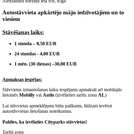
Aleksandra Bieziņa iela b/n, Rīga
Autostāvvieta apkārtējo māju iedzīvotājiem un to
viesiem
Stāvēšanas laiks:
1 stunda – 0,50 EUR
24 stundas - 4,00 EUR
1 mēn. (30 dienas) –30,00 EUR
Apmaksas iespējas:
Stāvvietas izmantošanas laiku iespējams apmaksāt arī mobilajās
lietotnēs
Mobilly
vai
Autlo
(izvēlieties tarifu zonu
AL
)
Lai stāvvietas apmeklējums būtu patīkams, lūdzam ievērot
autostāvvietas lietošanas noteikumus.
Paldies, ka izvēlaties Cityparks stāvvietas!
Tarifa zona