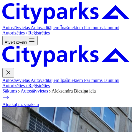
Autostāvvietas
Autovadītājiem
Īpašniekiem
Par mums
Jaunumi
Autorizēties / Reģistrēties
Atvērt izvēlni
Autostāvvietas
Autovadītājiem
Īpašniekiem
Par mums
Jaunumi
Autorizēties / Reģistrēties
Sākums
Autostāvvietas
Aleksandra Bieziņa iela
Atpakaļ uz sarakstu