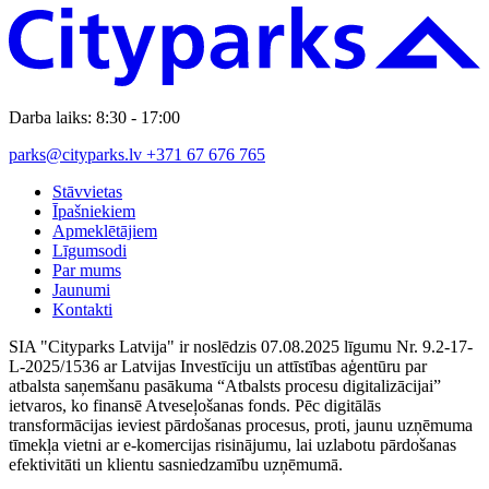
Darba laiks: 8:30 - 17:00
parks@cityparks.lv
+371 67 676 765
Stāvvietas
Īpašniekiem
Apmeklētājiem
Līgumsodi
Par mums
Jaunumi
Kontakti
SIA "Cityparks Latvija" ir noslēdzis 07.08.2025 līgumu Nr. 9.2-17-
L-2025/1536 ar Latvijas Investīciju un attīstības aģentūru par
atbalsta saņemšanu pasākuma “Atbalsts procesu digitalizācijai”
ietvaros, ko finansē Atveseļošanas fonds. Pēc digitālās
transformācijas ieviest pārdošanas procesus, proti, jaunu uzņēmuma
tīmekļa vietni ar e-komercijas risinājumu, lai uzlabotu pārdošanas
efektivitāti un klientu sasniedzamību uzņēmumā.