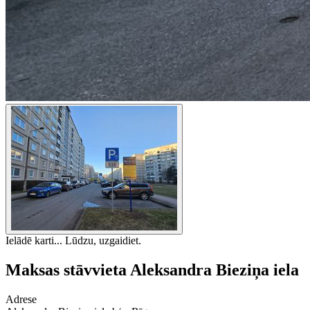
Ielādē karti... Lūdzu, uzgaidiet.
Maksas stāvvieta Aleksandra Bieziņa iela
Adrese