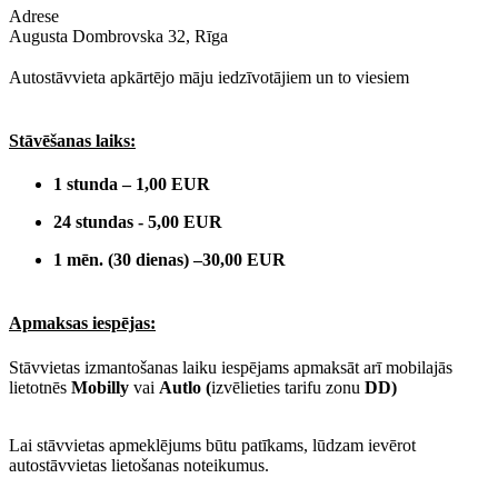
Adrese
Augusta Dombrovska 32, Rīga
Autostāvvieta apkārtējo māju iedzīvotājiem un to viesiem
Stāvēšanas laiks:
1 stunda – 1,00 EUR
24 stundas - 5,00 EUR
1 mēn. (30 dienas) –30,00 EUR
Apmaksas iespējas:
Stāvvietas izmantošanas laiku iespējams apmaksāt arī mobilajās
lietotnēs
Mobilly
vai
Autlo (
izvēlieties tarifu zonu
DD)
Lai stāvvietas apmeklējums būtu patīkams, lūdzam ievērot
autostāvvietas lietošanas noteikumus.