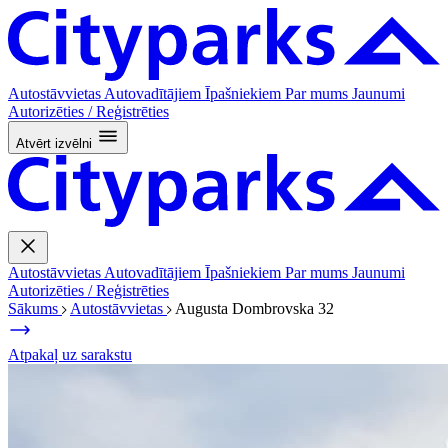
Autostāvvietas
Autovadītājiem
Īpašniekiem
Par mums
Jaunumi
Autorizēties / Reģistrēties
Atvērt izvēlni
Autostāvvietas
Autovadītājiem
Īpašniekiem
Par mums
Jaunumi
Autorizēties / Reģistrēties
Sākums
Autostāvvietas
Augusta Dombrovska 32
Atpakaļ uz sarakstu