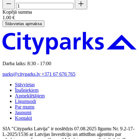
Kopējā summa
1.00 €
Stāvvietas apmaksa
Darba laiks: 8:30 - 17:00
parks@cityparks.lv
+371 67 676 765
Stāvvietas
Īpašniekiem
Apmeklētājiem
Līgumsodi
Par mums
Jaunumi
Kontakti
SIA "Cityparks Latvija" ir noslēdzis 07.08.2025 līgumu Nr. 9.2-17-
L-2025/1536 ar Latvijas Investīciju un attīstības aģentūru par